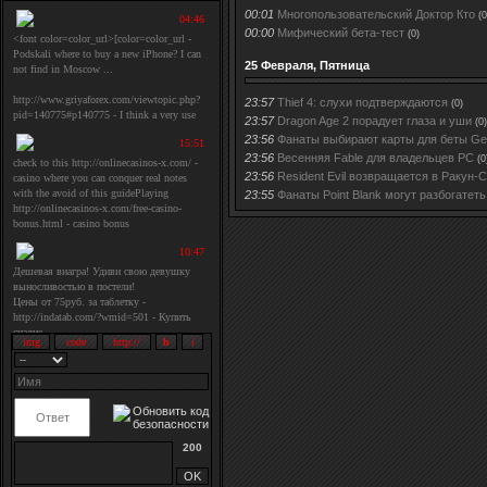
00:01
Многопользовательский Доктор Кто
(0
00:00
Мифический бета-тест
(0)
25 Февраля, Пятница
23:57
Thief 4: слухи подтверждаются
(0)
23:57
Dragon Age 2 порадует глаза и уши
(0)
23:56
Фанаты выбирают карты для беты Gea
23:56
Весенняя Fable для владельцев РС
(0
23:56
Resident Evil возвращается в Ракун-
23:55
Фанаты Point Blank могут разбогатеть
200