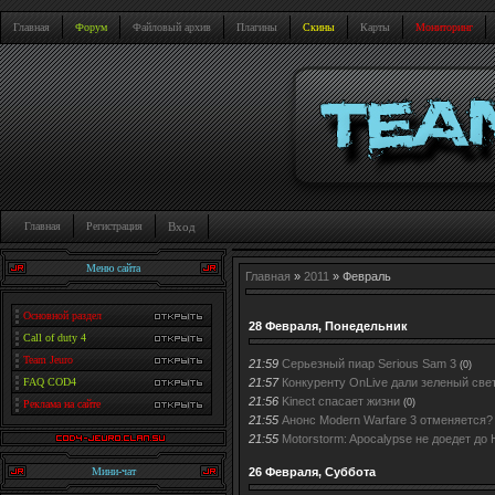
Главная
Форум
Файловый архив
Плагины
Скины
Карты
Мониторинг
Главная
Регистрация
Вход
Меню сайта
Главная
»
2011
»
Февраль
Основной раздел
28 Февраля, Понедельник
Call of duty 4
Team Jeuro
21:59
Серьезный пиар Serious Sam 3
(0)
21:57
Конкуренту OnLive дали зеленый све
FAQ COD4
21:56
Kinect спасает жизни
(0)
Реклама на сайте
21:55
Анонс Modern Warfare 3 отменяется?
21:55
Motorstorm: Apocalypse не доедет до
26 Февраля, Суббота
Мини-чат