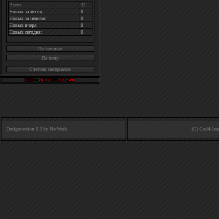
Всего:
32
Новых за месяц:
0
Новых за неделю:
0
Новых вчера:
0
Новых сегодня:
0
По группам
По полу
Счетчик материалов
Designversion 0.3 by
NetWork
(C) Cod4-Jeu