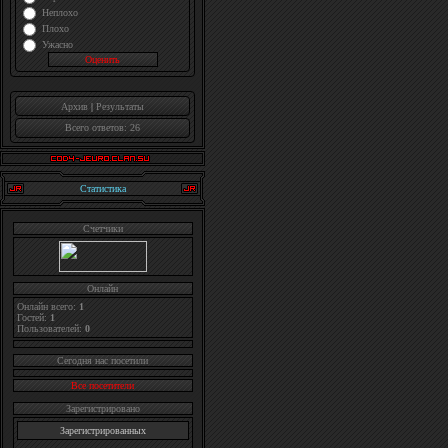
Неплохо
Плохо
Ужасно
Архив
|
Результаты
Всего ответов: 26
Статистика
Счетчики
Онлайн
Онлайн всего:
1
Гостей:
1
Пользователей:
0
Cегодня нас посетили
Все посетители
Зарегистрировано
Зарегистрированных