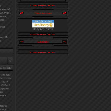
р
вателей
работкой
Наши кошельки
ение,
 всю
зуют
Получить счета
ove.Me
и
Block title
03.03.2011
 заказы
er Bros.
 части
 23:59 1
страну,
ру.
каз в
гру с
нигу с