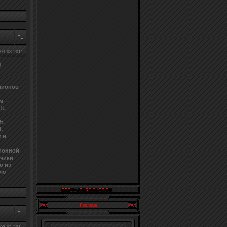
03.03.2011
й
лионов
ем —
ft.
t.
,
 и
ционной
тчики
о из
ую
Реклама