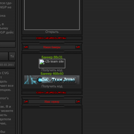
ся где-
 NGP не
 она
, в
бъему
Открыть
NGP дейс
Наши банеры
Баннер 88х31
03.03.2011
Получить код
ми CVG
Баннер 468х60
от
 дать
чает все
Получить код
цепцию.
ror's
Наш сервер
я
ак. Я и
у можете
часть
здатели
чае,
обы