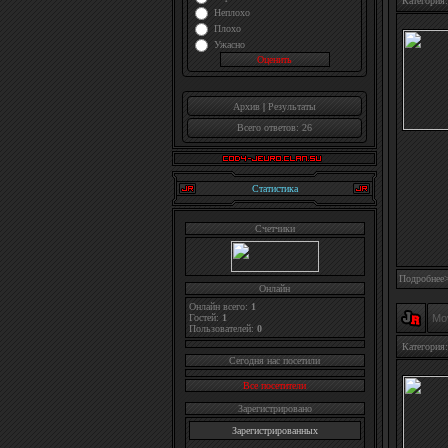
Категория:
Неплохо
Плохо
Ужасно
Архив
|
Результаты
Всего ответов: 26
Статистика
Счетчики
Подробнее
Онлайн
Онлайн всего:
1
Гостей:
1
Mo
Пользователей:
0
Категория:
Cегодня нас посетили
Все посетители
Зарегистрировано
Зарегистрированных