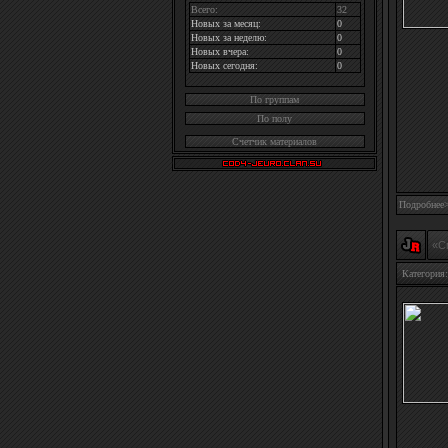
Всего:
32
Новых за месяц:
0
Новых за неделю:
0
Новых вчера:
0
Новых сегодня:
0
По группам
По полу
Счетчик материалов
Подробнее
«С
Категория: