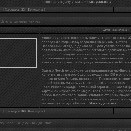
решить эту задачу и заи
...
Читать дальше »
>>
| Просмотров:
305
|
Коментарии 0
Minecraft до карточных игр
Автор:
Ba[ss]NecTaR
|
Minecraft удалось сотворить одну из главных сенсаци
последнего года. Игра, созданная Маркусом «Notch»
Перссоном, наглядно доказала — для успеха вовсе не
обязательно иметь бюджет в несколько десятков мил
долларов. Солидные инвестиции можно заменить
оригинальной идеей и ее нестандартным воплощени
именно они принесли безумную популярность Minecra
Однако Notch не собирается зацикливаться на Minecraf
Конечно, игра вскоре будет выпущена на iOS и Android
однако студия Mojang, основанная Перссоном, готовит
новый проект. На GDC 2011 состоялся анонс Scrolls —
необычного гибрида настольной стратегии и коллек
карточной игры в стиле Magic: The Gathering. Разрабо
рассчитывают использовать сильные стороны каждог
жанров, превратив Scrolls в сложную, но увлекательн
тактическую игру с обилие
...
Читать дальше »
>>
| Просмотров:
343
|
Коментарии 0
inity Blade — еще лучше и дешевле