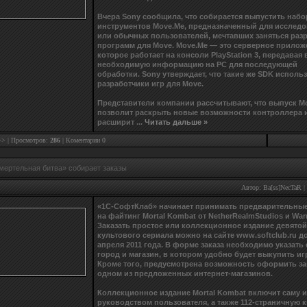
Вчера Sony сообщила, что собирается выпустить набо
инструментов Move.Me, предназначенный для исследо
или обычных пользователей, мечтавших заняться раз
программ для Move. Move.Me — это серверное прилож
которое работает на консоли PlayStation 3, передавая
необходимую информацию на РС для последующей
обработки. Sony утверждает, что такие же SDK исполь
разработчики игр для Move.
Представители компании рассчитывают, что выпуск M
позволит раскрыть новые возможности контроллера 
расширит
...
Читать дальше »
>>
| Просмотров:
286
|
Коментарии 0
мертельная битва» собирает заказы
Автор:
Ba[ss]NecTaR
|
«1С-СофтКлаб» начинает принимать предварительные
на файтинг Mortal Kombat от NetherRealmStudios и Warn
Заказать простое или коллекционное издание девятой
культового сериала можно на сайте www.softclub.ru до
апреля 2011 года. В форме заказа необходимо указать 
город и магазин, в котором удобно будет выкупить иг
Кроме того, предусмотрена возможность оформить за
одном из предложенных интернет-магазинов.
Коллекционное издание Mortal Kombat включит саму и
руководством пользователя, а также 112-страничную к