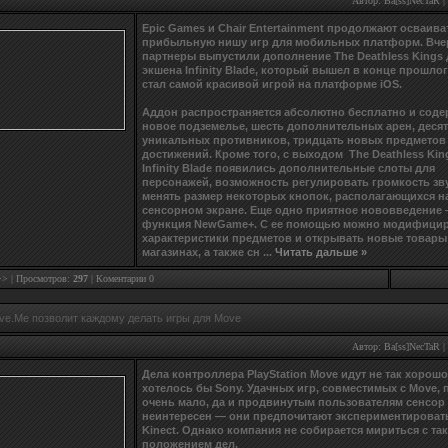
Автор:
Ba[ss]NecTaR
|
Epic Games и Chair Entertainment продолжают осваива
прибыльную нишу игр для мобильных платформ. Вче
партнеры выпустили дополнение The Deathless Kings 
экшена Infinity Blade, который вышел в конце прошлог
стал самой красивой игрой на платформе iOS.
Аддон распространяется абсолютно бесплатно и соде
новое подземелье, шесть дополнительных арен, деся
уникальных противников, тридцать новых предметов 
достижений. Кроме того, с выходом The Deathless Kin
Infinity Blade появились дополнительные слоты для
персонажей, возможность регулировать громкость зв
менять размер некоторых кнопок, располагающихся н
сенсорном экране. Еще одно приятное нововведение
функция NewGame+. С ее помощью можно модифици
характеристики предметов и открывать новые товары
магазинах, а также сн
...
Читать дальше »
>>
| Просмотров:
297
|
Коментарии 0
ve.Me позволит каждому делать игры для Move
Автор:
Ba[ss]NecTaR
|
Дела контроллера PlayStation Move идут не так хорошо
хотелось бы Sony. Удачных игр, совместимых с Move, 
очень мало, да и продвинутым пользователям сенсор
неинтересен — они предпочитают экспериментироват
Kinect. Однако компания не собирается мириться с та
положением дел.