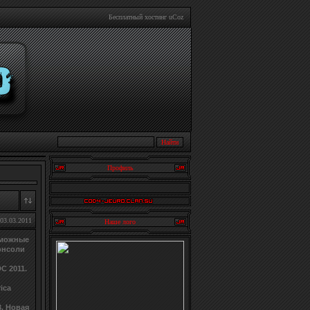
Бесплатный хостинг
uCoz
Профиль
03.03.2011
Наше лого
зможные
онсоли
C 2011.
ica
3. Новая