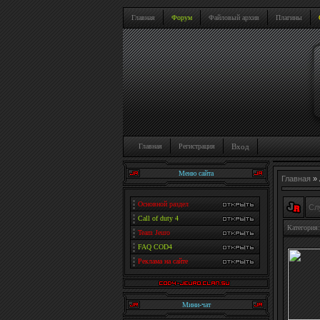
Главная
Форум
Файловый архив
Плагины
Главная
Регистрация
Вход
Меню сайта
Главная
»
Основной раздел
Сл
Call of duty 4
Категория:
Team Jeuro
FAQ COD4
Реклама на сайте
Мини-чат