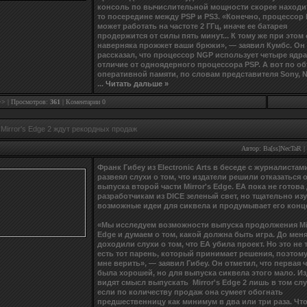
консоль по вычислительной мощности скорее находит
то посередине между PSP и PS3. «Конечно, процессор
может работать на частоте 2 ГГц, иначе ее батарея
продержится от силы пять минут... К тому же при этом
наверняка прожжет ваши брюки», — заявил Кумбс. Он
рассказал, что процессор NGP использует четыре ядра
отличие от одноядерного процессора PSP. А вот по о
оперативной памяти, по словам представителя Sony, 
...
Читать дальше »
>>
| Просмотров:
361
|
Коментарии 0
 Mirror's Edge 2 ждут рекордных продаж
Автор:
Ba[ss]NecTaR
|
Франк Гибеу из Electronic Arts в беседе с журналиста
развеял слухи о том, что издатели решили отказаться 
выпуска второй части Mirror's Edge. ЕА пока не готова
разработчикам из DICE зеленый свет, но тщательно изу
возможные идеи для сиквела и продумывает его кон
«Мы исследуем возможности выпуска продолжения Mir
Edge и думаем о том, какой должна быть игра. До мен
доходили слухи о том, что ЕА убила проект. Но это не т
есть тот парень, который принимает решения, поэтом
мне верить», — заявил Гибеу. Он отметил, что первая 
была хорошей, но для выпуска сиквела этого мало. И
видят смысл выпускать Mirror's Edge 2 лишь в том слу
если по количеству продаж она сумеет обогнать
предшественницу как минимум в два или три раза. Чт