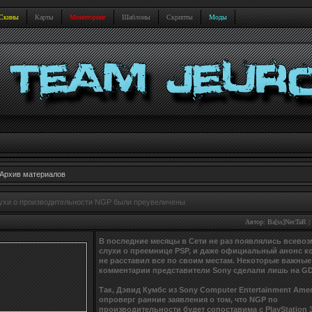
Скины
Карты
Мониторинг
Шаблоны
Скрипты
Моды
Архив материалов
ухи о производительности NGP были преувеличены
Автор:
Ba[ss]NecTaR
|
В последние месяцы в Сети не раз появлялись всево
слухи о преемнице PSP, и даже официальный анонс к
не расставил все по своим местам. Некоторые важные
комментарии представители Sony сделали лишь на GD
Так, Дэвид Кумбс из Sony Computer Entertainment Amer
опроверг ранние заявления о том, что NGP по
производительности будет сопоставима с PlayStation 