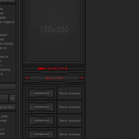
03.03.2011
ть
ра
для
о года и
ржит
ток
и пачку
gs в
ука и
а
 —
ровать
 в
Друзья сайта
Место свободно
Место свободно
03.03.2011
, как
пока
Место свободно
ь с
ким
Место свободно