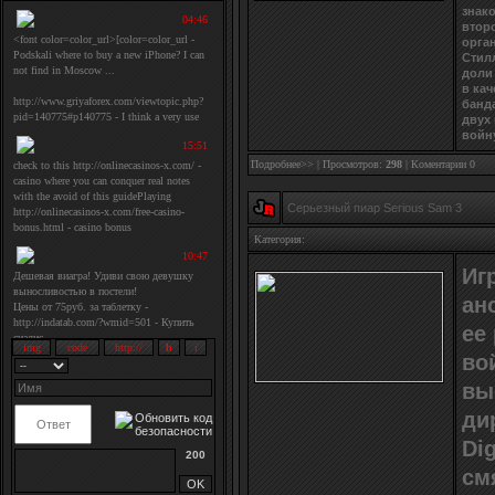
знако
втор
орга
Стилл
доли 
в ка
банда
двух
войну
Подробнее>>
| Просмотров:
298
|
Коментарии 0
Серьезный пиар Serious Sam 3
Категория:
Иг
ан
ее
во
вы
ди
Di
200
см