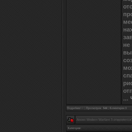
от
пр
ме
на
за
не
вы
со
мо
сп
ри
от
...
Подробнее>>
| Просмотров:
344
|
Коментарии 0
Анонс Modern Warfare 3 отменяется
Категория: