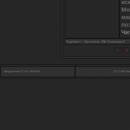
ис
Mo
ма
по
Чи
Подробнее>>
| Просмотров:
258
|
Коментарии 0
«
1
Designversion 0.3 by
NetWork
(C) Cod4-Jeu