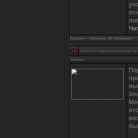
уп
от
по
Чи
Подробнее>>
| Просмотров:
271
|
Коментарии 0
Motorstorm: Apocalypse не доедет д
Категория:
По
пр
вы
Зе
Mo
эт
во
бы