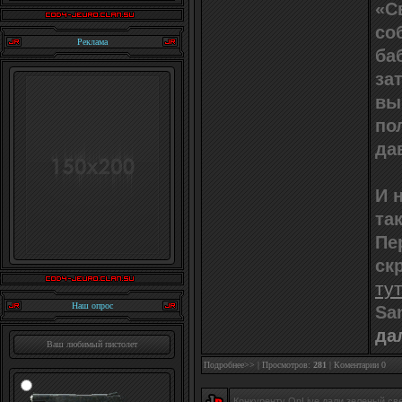
«С
со
Реклама
ба
за
вы
по
да
И 
та
Пе
ск
ту
Наш опрос
Sa
да
Ваш любимый пистолет
Подробнее>>
| Просмотров:
281
|
Коментарии 0
Конкуренту OnLive дали зеленый св