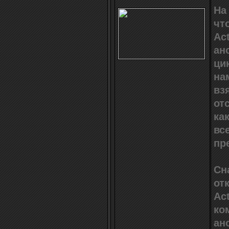
На
чт
Ac
ан
ци
на
вз
от
ка
вс
пр
Сн
от
Ac
ко
ан