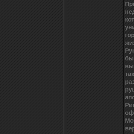
Пр
не
ко
ун
го
жи
Ру
бы
вы
та
ра
ру
ап
Ре
оф
Mo
ве