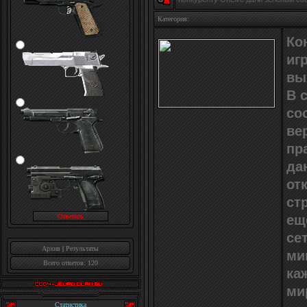
Категория:
Ко
иг
вы
В 
со
ве
пр
да
от
ст
ещ
се
Архив
|
Результаты
ми
Всего ответов: 120
ка
ми
Статистика