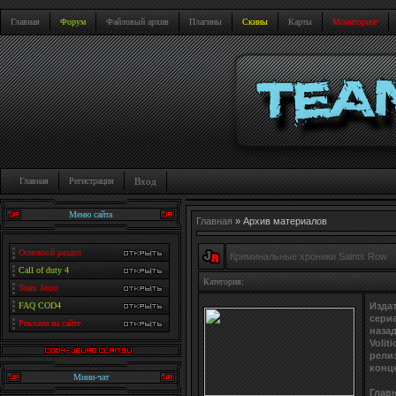
Главная
Форум
Файловый архив
Плагины
Скины
Карты
Мониторинг
Главная
Регистрация
Вход
Меню сайта
Главная
»
Архив материалов
Основной раздел
Криминальные хроники Saints Row
Call of duty 4
Категория:
Team Jeuro
Изда
FAQ COD4
сериа
Реклама на сайте
назад
Volit
релиз
конце
Мини-чат
Главн