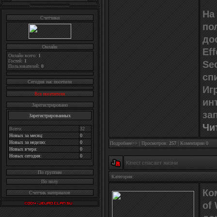
На
Счетчики
по
до
Онлайн
Eff
Онлайн всего:
1
Гостей:
1
Sec
Пользователей:
0
сп
Cегодня нас посетили
Иг
Все посетители
ин
Зарегистрировано
за
Зарегистрированных
Чи
Всего:
32
Новых за месяц:
0
Новых за неделю:
0
Подробнее>>
| Просмотров:
257
|
Коментарии 0
Новых вчера:
0
Новых сегодня:
0
Kinect спасает жизни
По группам
Категория:
По полу
Ко
Счетчик материалов
of